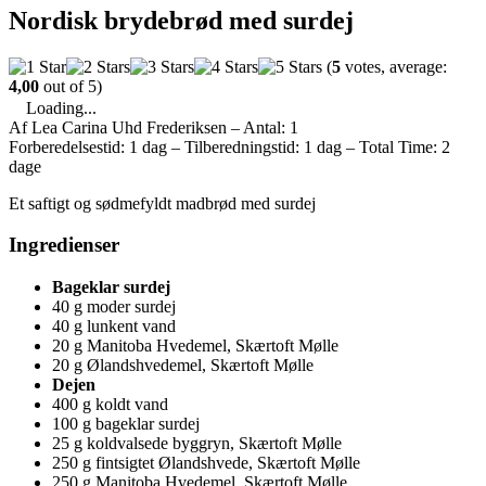
Nordisk brydebrød med surdej
(
5
votes, average:
4,00
out of 5)
Loading...
Af Lea Carina Uhd Frederiksen
–
Antal: 1
Forberedelsestid: 1 dag
–
Tilberedningstid: 1 dag
–
Total Time: 2
dage
Et saftigt og sødmefyldt madbrød med surdej
Ingredienser
Bageklar surdej
40 g moder surdej
40 g lunkent vand
20 g Manitoba Hvedemel, Skærtoft Mølle
20 g Ølandshvedemel, Skærtoft Mølle
Dejen
400 g koldt vand
100 g bageklar surdej
25 g koldvalsede byggryn, Skærtoft Mølle
250 g fintsigtet Ølandshvede, Skærtoft Mølle
250 g Manitoba Hvedemel, Skærtoft Mølle