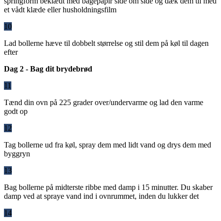
springform beklædt med bagepapir side om side og dæk dem til med
et vådt klæde eller husholdningsfilm
10
Lad bollerne hæve til dobbelt størrelse og stil dem på køl til dagen
efter
Dag 2 - Bag dit brydebrød
11
Tænd din ovn på 225 grader over/undervarme og lad den varme
godt op
12
Tag bollerne ud fra køl, spray dem med lidt vand og drys dem med
byggryn
13
Bag bollerne på midterste ribbe med damp i 15 minutter. Du skaber
damp ved at spraye vand ind i ovnrummet, inden du lukker det
14