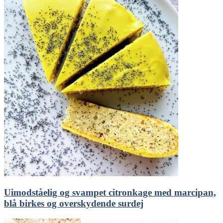
Uimodståelig og svampet citronkage med marcipan,
blå birkes og overskydende surdej