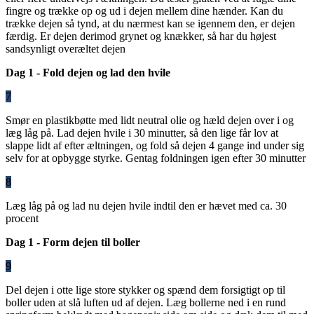
fingre og trække op og ud i dejen mellem dine hænder. Kan du
trække dejen så tynd, at du nærmest kan se igennem den, er dejen
færdig. Er dejen derimod grynet og knækker, så har du højest
sandsynligt overæltet dejen
Dag 1 - Fold dejen og lad den hvile
7
Smør en plastikbøtte med lidt neutral olie og hæld dejen over i og
læg låg på. Lad dejen hvile i 30 minutter, så den lige får lov at
slappe lidt af efter æltningen, og fold så dejen 4 gange ind under sig
selv for at opbygge styrke. Gentag foldningen igen efter 30 minutter
8
Læg låg på og lad nu dejen hvile indtil den er hævet med ca. 30
procent
Dag 1 - Form dejen til boller
9
Del dejen i otte lige store stykker og spænd dem forsigtigt op til
boller uden at slå luften ud af dejen. Læg bollerne ned i en rund