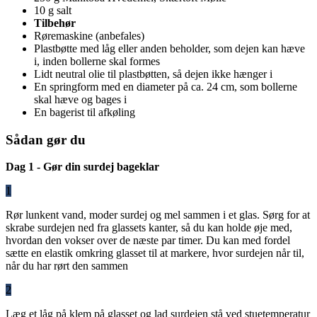
10 g salt
Tilbehør
Røremaskine (anbefales)
Plastbøtte med låg eller anden beholder, som dejen kan hæve
i, inden bollerne skal formes
Lidt neutral olie til plastbøtten, så dejen ikke hænger i
En springform med en diameter på ca. 24 cm, som bollerne
skal hæve og bages i
En bagerist til afkøling
Sådan gør du
Dag 1 - Gør din surdej bageklar
1
Rør lunkent vand, moder surdej og mel sammen i et glas. Sørg for at
skrabe surdejen ned fra glassets kanter, så du kan holde øje med,
hvordan den vokser over de næste par timer. Du kan med fordel
sætte en elastik omkring glasset til at markere, hvor surdejen når til,
når du har rørt den sammen
2
Læg et låg på klem på glasset og lad surdejen stå ved stuetemperatur