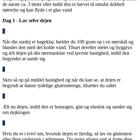
de næste ca. 3 timer eller indtil den er hævet til mindst dobbelt
størrelse og kan flyde i et glas vand
Dag 1 - Lav selve dejen
3
Når din surdej er bageklar, hælder du 100 gram op i en røreskål og
blander den med det kolde vand. Tilsæt derefter melet og byggryn
og ælt dejen på din røremaskine ved laveste hastighed, indtil den
begynder at samle sig
4
Skru så op på middel hastighed og når du kan se, at dejen er
begyndt at danne tydelige glutenstrenge, tilsætter du saltet
5
Ælt nu dejen, indtil den er homogen, glat og elastisk og samler sig
om dejkrogen
6
Hvis du er i tvivl om, hvornår dejen er færdig, så lav en glutentest
eller flere undervejs i æltningen. Du tester gluten ved at fugte dine