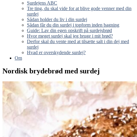
Surdejens ABC
Tre ting, du skal vide for at blive gode venner med din
surdej
Sådan holder du liv i din surdej
Sådan får du din surdej i topform inden bagning
Guide: Lav din egen opskrift på surdejsbrød
Hvor meget surdej skal jeg bruge i mit brød?
Derfor skal du vente med at tilsætte salt i din dej med
surdej
Hvad er overskydende surdej?
Om
Nordisk brydebrød med surdej