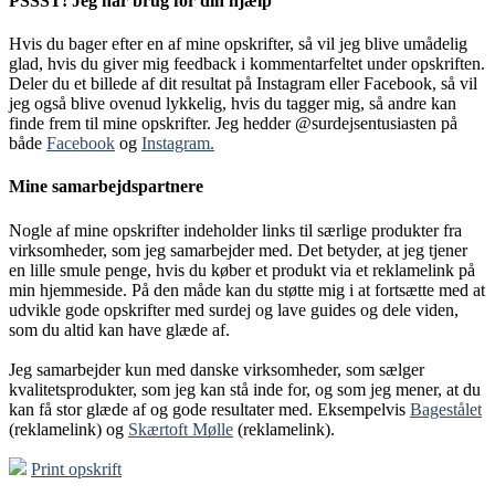
PSSST! Jeg har brug for din hjælp
Hvis du bager efter en af mine opskrifter, så vil jeg blive umådelig
glad, hvis du giver mig feedback i kommentarfeltet under opskriften.
Deler du et billede af dit resultat på Instagram eller Facebook, så vil
jeg også blive ovenud lykkelig, hvis du tagger mig, så andre kan
finde frem til mine opskrifter. Jeg hedder @surdejsentusiasten på
både
Facebook
og
Instagram.
Mine samarbejdspartnere
Nogle af mine opskrifter indeholder links til særlige produkter fra
virksomheder, som jeg samarbejder med. Det betyder, at jeg tjener
en lille smule penge, hvis du køber et produkt via et reklamelink på
min hjemmeside. På den måde kan du støtte mig i at fortsætte med at
udvikle gode opskrifter med surdej og lave guides og dele viden,
som du altid kan have glæde af.
Jeg samarbejder kun med danske virksomheder, som sælger
kvalitetsprodukter, som jeg kan stå inde for, og som jeg mener, at du
kan få stor glæde af og gode resultater med. Eksempelvis
Bagestålet
(reklamelink) og
Skærtoft Mølle
(reklamelink).
Print opskrift