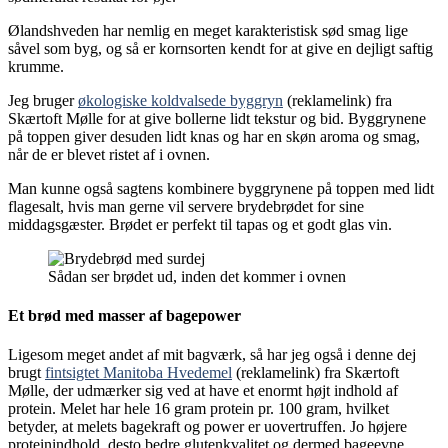
Ølandshveden har nemlig en meget karakteristisk sød smag lige
såvel som byg, og så er kornsorten kendt for at give en dejligt saftig
krumme.
Jeg bruger
økologiske koldvalsede byggryn
(reklamelink) fra
Skærtoft Mølle for at give bollerne lidt tekstur og bid. Byggrynene
på toppen giver desuden lidt knas og har en skøn aroma og smag,
når de er blevet ristet af i ovnen.
Man kunne også sagtens kombinere byggrynene på toppen med lidt
flagesalt, hvis man gerne vil servere brydebrødet for sine
middagsgæster. Brødet er perfekt til tapas og et godt glas vin.
Sådan ser brødet ud, inden det kommer i ovnen
Et brød med masser af bagepower
Ligesom meget andet af mit bagværk, så har jeg også i denne dej
brugt
fintsigtet Manitoba Hvedemel
(reklamelink) fra Skærtoft
Mølle, der udmærker sig ved at have et enormt højt indhold af
protein. Melet har hele 16 gram protein pr. 100 gram, hvilket
betyder, at melets bagekraft og power er uovertruffen. Jo højere
proteinindhold, desto bedre glutenkvalitet og dermed bageevne.