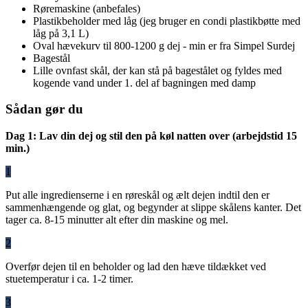
Røremaskine (anbefales)
Plastikbeholder med låg (jeg bruger en condi plastikbøtte med
låg på 3,1 L)
Oval hævekurv til 800-1200 g dej - min er fra Simpel Surdej
Bagestål
Lille ovnfast skål, der kan stå på bagestålet og fyldes med
kogende vand under 1. del af bagningen med damp
Sådan gør du
Dag 1: Lav din dej og stil den på køl natten over (arbejdstid 15
min.)
1
Put alle ingredienserne i en røreskål og ælt dejen indtil den er
sammenhængende og glat, og begynder at slippe skålens kanter. Det
tager ca. 8-15 minutter alt efter din maskine og mel.
2
Overfør dejen til en beholder og lad den hæve tildækket ved
stuetemperatur i ca. 1-2 timer.
3