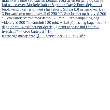
Kernerigt surdejsbrød😀 … brødet, der ALDRIG slår