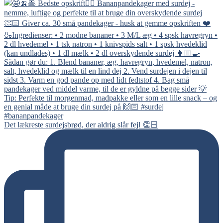
Det lækreste surdejsbrød, der aldrig slår fejl 👏🏻