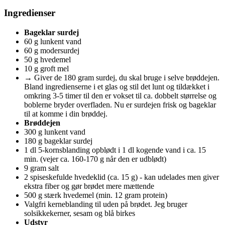
Ingredienser
Bageklar surdej
60 g lunkent vand
60 g modersurdej
50 g hvedemel
10 g groft mel
→ Giver de 180 gram surdej, du skal bruge i selve brøddejen.
Bland ingredienserne i et glas og stil det lunt og tildækket i
omkring 3-5 timer til den er vokset til ca. dobbelt størrelse og
boblerne bryder overfladen. Nu er surdejen frisk og bageklar
til at komme i din brøddej.
Brøddejen
300 g lunkent vand
180 g bageklar surdej
1 dl 5-kornsblanding opblødt i 1 dl kogende vand i ca. 15
min. (vejer ca. 160-170 g når den er udblødt)
9 gram salt
2 spiseskefulde hvedeklid (ca. 15 g) - kan udelades men giver
ekstra fiber og gør brødet mere mættende
500 g stærk hvedemel (min. 12 gram protein)
Valgfri kerneblanding til uden på brødet. Jeg bruger
solsikkekerner, sesam og blå birkes
Udstyr