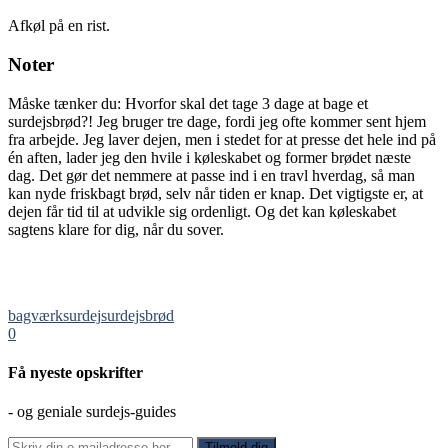
Afkøl på en rist.
Noter
Måske tænker du: Hvorfor skal det tage 3 dage at bage et
surdejsbrød?! Jeg bruger tre dage, fordi jeg ofte kommer sent hjem
fra arbejde. Jeg laver dejen, men i stedet for at presse det hele ind på
én aften, lader jeg den hvile i køleskabet og former brødet næste
dag. Det gør det nemmere at passe ind i en travl hverdag, så man
kan nyde friskbagt brød, selv når tiden er knap. Det vigtigste er, at
dejen får tid til at udvikle sig ordenligt. Og det kan køleskabet
sagtens klare for dig, når du sover.
bagværk
surdej
surdejsbrød
0
Få nyeste opskrifter
- og geniale surdejs-guides