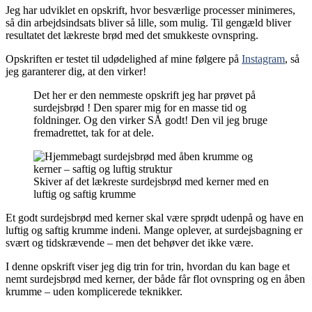
Jeg har udviklet en opskrift, hvor besværlige processer minimeres,
så din arbejdsindsats bliver så lille, som mulig. Til gengæld bliver
resultatet det lækreste brød med det smukkeste ovnspring.
Opskriften er testet til udødelighed af mine følgere på
Instagram
, så
jeg garanterer dig, at den virker!
Det her er den nemmeste opskrift jeg har prøvet på
surdejsbrød ! Den sparer mig for en masse tid og
foldninger. Og den virker SÅ godt! Den vil jeg bruge
fremadrettet, tak for at dele.
Skiver af det lækreste surdejsbrød med kerner med en
luftig og saftig krumme
Et godt surdejsbrød med kerner skal være sprødt udenpå og have en
luftig og saftig krumme indeni. Mange oplever, at surdejsbagning er
svært og tidskrævende – men det behøver det ikke være.
I denne opskrift viser jeg dig trin for trin, hvordan du kan bage et
nemt surdejsbrød med kerner, der både får flot ovnspring og en åben
krumme – uden komplicerede teknikker.