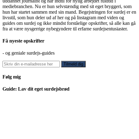
uddannet journalist og har indtil for nylig arbejdet fuldtid i
mediebranchen. Nu er hun selvstændig med sit eget bryggeri, som
hun har startet sammen med sin mand. Begejstringen for surdej er en
livsstil, som hun deler ud af her og på Instagram med viden og
guides om surdej og ikke mindst forståelige opskrifter, så alle kan gå
fra at være nysgerrige nybegyndere til erfarne surdejsentusiaster.
Få nyeste opskrifter
- og geniale surdejs-guides
Følg mig
Guide: Lav dit eget surdejsbrød