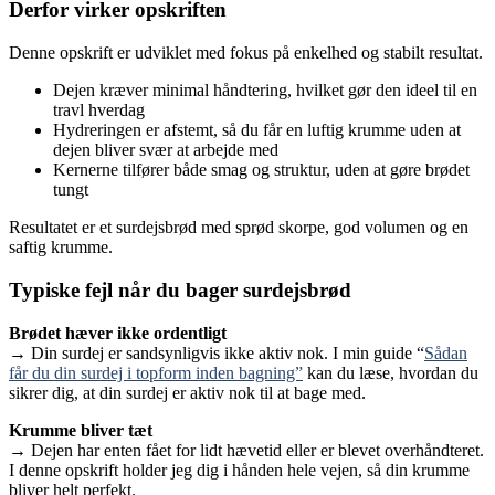
Derfor virker opskriften
Denne opskrift er udviklet med fokus på enkelhed og stabilt resultat.
Dejen kræver minimal håndtering, hvilket gør den ideel til en
travl hverdag
Hydreringen er afstemt, så du får en luftig krumme uden at
dejen bliver svær at arbejde med
Kernerne tilfører både smag og struktur, uden at gøre brødet
tungt
Resultatet er et surdejsbrød med sprød skorpe, god volumen og en
saftig krumme.
Typiske fejl når du bager surdejsbrød
Brødet hæver ikke ordentligt
→ Din surdej er sandsynligvis ikke aktiv nok. I min guide “
Sådan
får du din surdej i topform inden bagning”
kan du læse, hvordan du
sikrer dig, at din surdej er aktiv nok til at bage med.
Krumme bliver tæt
→ Dejen har enten fået for lidt hævetid eller er blevet overhåndteret.
I denne opskrift holder jeg dig i hånden hele vejen, så din krumme
bliver helt perfekt.