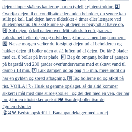
🤩🍌🥞 Bedste opskrift👇🏻 Bananpandekager med surdej