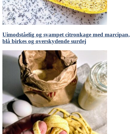
Uimodståelig og svampet citronkage med marcipan,
blå birkes og overskydende surdej