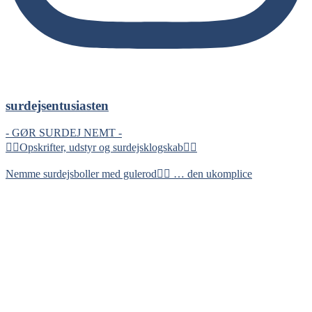
surdejsentusiasten
- GØR SURDEJ NEMT -
👇🏻Opskrifter, udstyr og surdejsklogskab👇🏻
Nemme surdejsboller med gulerod👇🏻 … den ukomplice