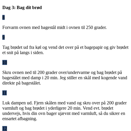
Dag 3: Bag dit brød
8
Forvarm ovnen med bagestål midt i ovnen til 250 grader.
9
Tag brødet ud fra køl og vend det over på et bagepapir og giv brødet
et snit på langs i siden.
10
Skru ovnen ned til 200 grader over/undervarme og bag brødet på
bagestålet med damp i 20 min. Jeg stiller en skål med kogende vand
direkte på bagestålet.
11
Luk dampen ud. Fjern skålen med vand og skru over på 200 grader
varmluft og bag brødet i yderligere 20 min. Vend evt. brødet
undervejs, hvis din ovn bager ujævnt med varmluft, så du sikrer en
ensartet afbagning.
12