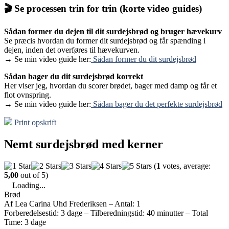
🎬 Se processen trin for trin (korte video guides)
Sådan former du dejen til dit surdejsbrød og bruger hævekurv
Se præcis hvordan du former dit surdejsbrød og får spænding i
dejen, inden det overføres til hævekurven.
→ Se min video guide her:
Sådan former du dit surdejsbrød
Sådan bager du dit surdejsbrød korrekt
Her viser jeg, hvordan du scorer brødet, bager med damp og får et
flot ovnspring.
→ Se min video guide her:
Sådan bager du det perfekte surdejsbrød
Print opskrift
Nemt surdejsbrød med kerner
(
1
votes, average:
5,00
out of 5)
Loading...
Brød
Af Lea Carina Uhd Frederiksen
–
Antal: 1
Forberedelsestid: 3 dage
–
Tilberedningstid: 40 minutter
–
Total
Time: 3 dage