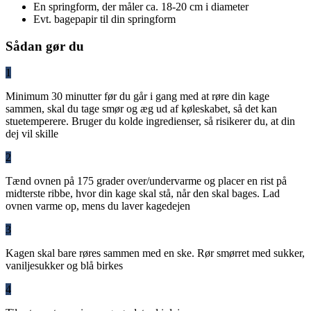
En springform, der måler ca. 18-20 cm i diameter
Evt. bagepapir til din springform
Sådan gør du
1
Minimum 30 minutter før du går i gang med at røre din kage
sammen, skal du tage smør og æg ud af køleskabet, så det kan
stuetemperere. Bruger du kolde ingredienser, så risikerer du, at din
dej vil skille
2
Tænd ovnen på 175 grader over/undervarme og placer en rist på
midterste ribbe, hvor din kage skal stå, når den skal bages. Lad
ovnen varme op, mens du laver kagedejen
3
Kagen skal bare røres sammen med en ske. Rør smørret med sukker,
vaniljesukker og blå birkes
4