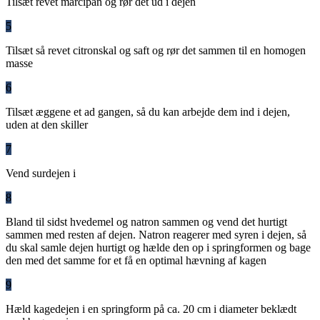
Tilsæt revet marcipan og rør det ud i dejen
5
Tilsæt så revet citronskal og saft og rør det sammen til en homogen
masse
6
Tilsæt æggene et ad gangen, så du kan arbejde dem ind i dejen,
uden at den skiller
7
Vend surdejen i
8
Bland til sidst hvedemel og natron sammen og vend det hurtigt
sammen med resten af dejen. Natron reagerer med syren i dejen, så
du skal samle dejen hurtigt og hælde den op i springformen og bage
den med det samme for et få en optimal hævning af kagen
9
Hæld kagedejen i en springform på ca. 20 cm i diameter beklædt