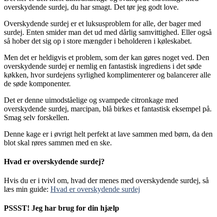
overskydende surdej, du har smagt. Det tør jeg godt love.
Overskydende surdej er et luksusproblem for alle, der bager med
surdej. Enten smider man det ud med dårlig samvittighed. Eller også
så hober det sig op i store mængder i beholderen i køleskabet.
Men det er heldigvis et problem, som der kan gøres noget ved. Den
overskydende surdej er nemlig en fantastisk ingrediens i det søde
køkken, hvor surdejens syrlighed komplimenterer og balancerer alle
de søde komponenter.
Det er denne uimodståelige og svampede citronkage med
overskydende surdej, marcipan, blå birkes et fantastisk eksempel på.
Smag selv forskellen.
Denne kage er i øvrigt helt perfekt at lave sammen med børn, da den
blot skal røres sammen med en ske.
Hvad er overskydende surdej?
Hvis du er i tvivl om, hvad der menes med overskydende surdej, så
læs min guide:
Hvad er overskydende surdej
PSSST! Jeg har brug for din hjælp