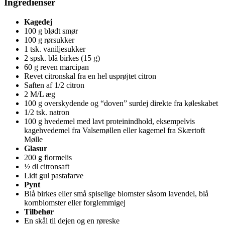
Ingredienser
Kagedej
100 g blødt smør
100 g rørsukker
1 tsk. vaniljesukker
2 spsk. blå birkes (15 g)
60 g reven marcipan
Revet citronskal fra en hel usprøjtet citron
Saften af 1/2 citron
2 M/L æg
100 g overskydende og “doven” surdej direkte fra køleskabet
1/2 tsk. natron
100 g hvedemel med lavt proteinindhold, eksempelvis
kagehvedemel fra Valsemøllen eller kagemel fra Skærtoft
Mølle
Glasur
200 g flormelis
½ dl citronsaft
Lidt gul pastafarve
Pynt
Blå birkes eller små spiselige blomster såsom lavendel, blå
kornblomster eller forglemmigej
Tilbehør
En skål til dejen og en røreske