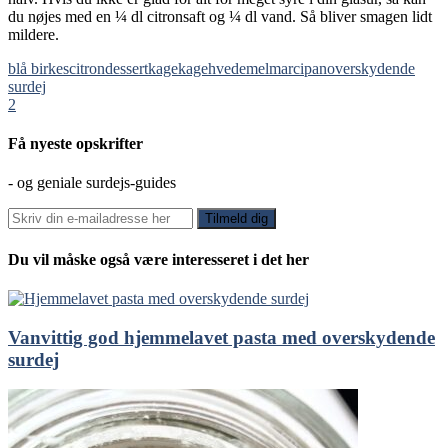
du nøjes med en ¼ dl citronsaft og ¼ dl vand. Så bliver smagen lidt
mildere.
blå birkes
citron
dessert
kage
kagehvedemel
marcipan
overskydende
surdej
2
Få nyeste opskrifter
- og geniale surdejs-guides
Du vil måske også være interesseret i det her
Vanvittig god hjemmelavet pasta med overskydende
surdej