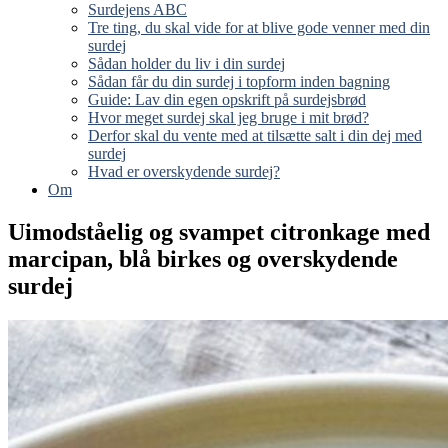
Surdejens ABC
Tre ting, du skal vide for at blive gode venner med din
surdej
Sådan holder du liv i din surdej
Sådan får du din surdej i topform inden bagning
Guide: Lav din egen opskrift på surdejsbrød
Hvor meget surdej skal jeg bruge i mit brød?
Derfor skal du vente med at tilsætte salt i din dej med
surdej
Hvad er overskydende surdej?
Om
Uimodståelig og svampet citronkage med
marcipan, blå birkes og overskydende
surdej