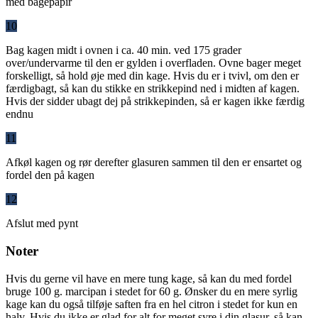
med bagepapir
10
Bag kagen midt i ovnen i ca. 40 min. ved 175 grader
over/undervarme til den er gylden i overfladen. Ovne bager meget
forskelligt, så hold øje med din kage. Hvis du er i tvivl, om den er
færdigbagt, så kan du stikke en strikkepind ned i midten af kagen.
Hvis der sidder ubagt dej på strikkepinden, så er kagen ikke færdig
endnu
11
Afkøl kagen og rør derefter glasuren sammen til den er ensartet og
fordel den på kagen
12
Afslut med pynt
Noter
Hvis du gerne vil have en mere tung kage, så kan du med fordel
bruge 100 g. marcipan i stedet for 60 g. Ønsker du en mere syrlig
kage kan du også tilføje saften fra en hel citron i stedet for kun en
halv. Hvis du ikke er glad for alt for meget syre i din glasur, så kan