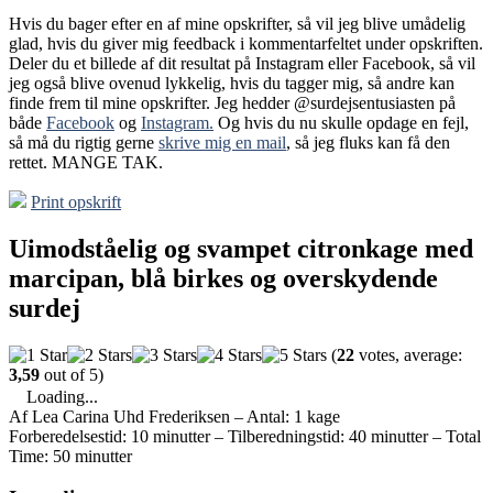
Hvis du bager efter en af mine opskrifter, så vil jeg blive umådelig
glad, hvis du giver mig feedback i kommentarfeltet under opskriften.
Deler du et billede af dit resultat på Instagram eller Facebook, så vil
jeg også blive ovenud lykkelig, hvis du tagger mig, så andre kan
finde frem til mine opskrifter. Jeg hedder @surdejsentusiasten på
både
Facebook
og
Instagram.
Og hvis du nu skulle opdage en fejl,
så må du rigtig gerne
skrive mig en mail
, så jeg fluks kan få den
rettet. MANGE TAK.
Print opskrift
Uimodståelig og svampet citronkage med
marcipan, blå birkes og overskydende
surdej
(
22
votes, average:
3,59
out of 5)
Loading...
Af Lea Carina Uhd Frederiksen
–
Antal: 1 kage
Forberedelsestid: 10 minutter
–
Tilberedningstid: 40 minutter
–
Total
Time: 50 minutter