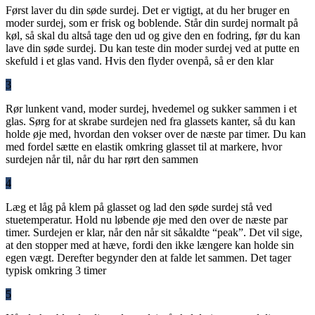
Først laver du din søde surdej. Det er vigtigt, at du her bruger en
moder surdej, som er frisk og boblende. Står din surdej normalt på
køl, så skal du altså tage den ud og give den en fodring, før du kan
lave din søde surdej. Du kan teste din moder surdej ved at putte en
skefuld i et glas vand. Hvis den flyder ovenpå, så er den klar
3
Rør lunkent vand, moder surdej, hvedemel og sukker sammen i et
glas. Sørg for at skrabe surdejen ned fra glassets kanter, så du kan
holde øje med, hvordan den vokser over de næste par timer. Du kan
med fordel sætte en elastik omkring glasset til at markere, hvor
surdejen når til, når du har rørt den sammen
4
Læg et låg på klem på glasset og lad den søde surdej stå ved
stuetemperatur. Hold nu løbende øje med den over de næste par
timer. Surdejen er klar, når den når sit såkaldte “peak”. Det vil sige,
at den stopper med at hæve, fordi den ikke længere kan holde sin
egen vægt. Derefter begynder den at falde let sammen. Det tager
typisk omkring 3 timer
5