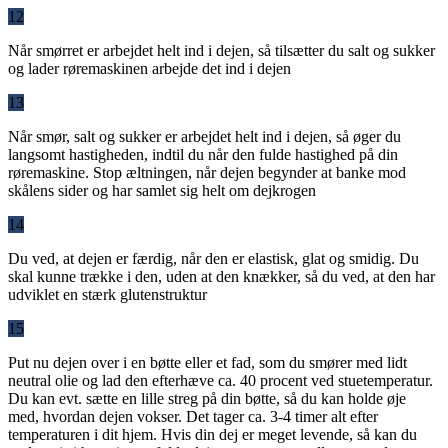
12
Når smørret er arbejdet helt ind i dejen, så tilsætter du salt og sukker
og lader røremaskinen arbejde det ind i dejen
13
Når smør, salt og sukker er arbejdet helt ind i dejen, så øger du
langsomt hastigheden, indtil du når den fulde hastighed på din
røremaskine. Stop æltningen, når dejen begynder at banke mod
skålens sider og har samlet sig helt om dejkrogen
14
Du ved, at dejen er færdig, når den er elastisk, glat og smidig. Du
skal kunne trække i den, uden at den knækker, så du ved, at den har
udviklet en stærk glutenstruktur
15
Put nu dejen over i en bøtte eller et fad, som du smører med lidt
neutral olie og lad den efterhæve ca. 40 procent ved stuetemperatur.
Du kan evt. sætte en lille streg på din bøtte, så du kan holde øje
med, hvordan dejen vokser. Det tager ca. 3-4 timer alt efter
temperaturen i dit hjem. Hvis din dej er meget levende, så kan du