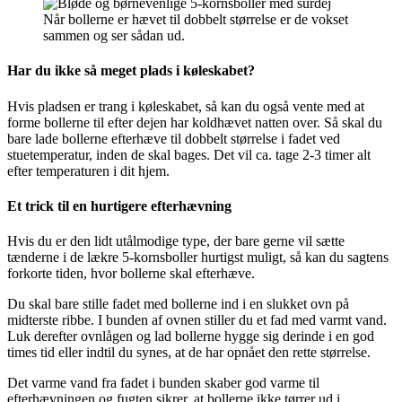
Når bollerne er hævet til dobbelt størrelse er de vokset
sammen og ser sådan ud.
Har du ikke så meget plads i køleskabet?
Hvis pladsen er trang i køleskabet, så kan du også vente med at
forme bollerne til efter dejen har koldhævet natten over. Så skal du
bare lade bollerne efterhæve til dobbelt størrelse i fadet ved
stuetemperatur, inden de skal bages. Det vil ca. tage 2-3 timer alt
efter temperaturen i dit hjem.
Et trick til en hurtigere efterhævning
Hvis du er den lidt utålmodige type, der bare gerne vil sætte
tænderne i de lækre 5-kornsboller hurtigst muligt, så kan du sagtens
forkorte tiden, hvor bollerne skal efterhæve.
Du skal bare stille fadet med bollerne ind i en slukket ovn på
midterste ribbe. I bunden af ovnen stiller du et fad med varmt vand.
Luk derefter ovnlågen og lad bollerne hygge sig derinde i en god
times tid eller indtil du synes, at de har opnået den rette størrelse.
Det varme vand fra fadet i bunden skaber god varme til
efterhævningen og fugten sikrer, at bollerne ikke tørrer ud i