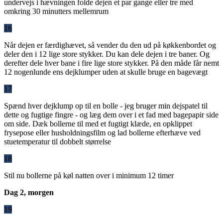
undervejs i hævningen folde dejen et par gange eller tre med
omkring 30 minutters mellemrum
16
Når dejen er færdighævet, så vender du den ud på køkkenbordet og
deler den i 12 lige store stykker. Du kan dele dejen i tre baner. Og
derefter dele hver bane i fire lige store stykker. På den måde får nemt
12 nogenlunde ens dejklumper uden at skulle bruge en bagevægt
17
Spænd hver dejklump op til en bolle - jeg bruger min dejspatel til
dette og fugtige fingre - og læg dem over i et fad med bagepapir side
om side. Dæk bollerne til med et fugtigt klæde, en opklippet
frysepose eller husholdningsfilm og lad bollerne efterhæve ved
stuetemperatur til dobbelt størrelse
18
Stil nu bollerne på køl natten over i minimum 12 timer
Dag 2, morgen
19