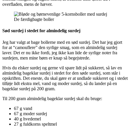
overfladen, mens de hæver.
De færdigbagte boller
Sød surdej i stedet for almindelig surdej
Jeg har valgt at bage bollerne med en sød surdej. Det har jeg gjort
for at “camouflere” den syrlige smag, som en almindelig surdej
laver. Det er nu ikke fordi, jeg ikke kan lide de syrlige noter fra
surdejen, men mine børn er knap så begejstrede.
Hvis du elsker surdej og gerne vil spare lidt på sukkeret, så lav en
almindelig bageklar surdej i stedet for den søde surdej, som står i
opskriften. Det eneste, du skal gøre er at undlade sukkeret og i stedet
tilføje lidt ekstra mel, vand og moder surdej, så du lander på en
bageklar surdej på 200 gram.
Til 200 gram almindelig bageklar surdej skal du bruge:
67 g vand
67 g moder surdej
40 g hvedemel
27 g fuldkorns speltmel