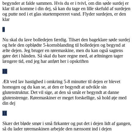
begynder at falde sammen. Hvis du er i tvivl, om din søde surdej er
klar til at komme i din dej, så kan du tage en lille skefuld af surdejen
og putte ned i et glas stuetempereret vand. Flyder surdejen, er den
klar
9
Nu skal du lave bolledejen færdig. Tilsæt den bageklare søde surdej
og hele den opblødte 5-kornsblanding til bolledejen og begynd at
ælte dejen. Jeg bruger en røremaskine, men du kan også sagtens
gøre det i hånden. Så skal du bare regne med, at æltningen tager
længere tid, end jeg har anført her i opskriften
10
Ælt ved lav hastighed i omkring 5-8 minutter til dejen er blevet
homogen og du kan se, at den er begyndt at udvikle sin
glutenstruktur. Det vil sige, at den så småt er begyndt at danne
glutenstrenge. Røremaskiner er meget forskellige, så hold øje med
din dej
11
Skær det bløde smør i små firkanter og put det i dejen lidt af gangen,
så du lader røremaskinen arbejde den nænsomt ind i dejen