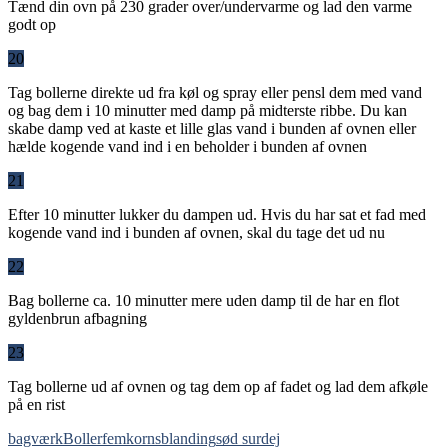
Tænd din ovn på 230 grader over/undervarme og lad den varme
godt op
20
Tag bollerne direkte ud fra køl og spray eller pensl dem med vand
og bag dem i 10 minutter med damp på midterste ribbe. Du kan
skabe damp ved at kaste et lille glas vand i bunden af ovnen eller
hælde kogende vand ind i en beholder i bunden af ovnen
21
Efter 10 minutter lukker du dampen ud. Hvis du har sat et fad med
kogende vand ind i bunden af ovnen, skal du tage det ud nu
22
Bag bollerne ca. 10 minutter mere uden damp til de har en flot
gyldenbrun afbagning
23
Tag bollerne ud af ovnen og tag dem op af fadet og lad dem afkøle
på en rist
bagværk
Boller
femkornsblanding
sød surdej