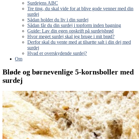
Surdejens ABC
Tre ting, du skal vide for at blive gode venner med din
surdej
Sådan holder du liv i din surdej
Sådan får du din surdej i topform inden bagning
Guide: Lav din egen opskrift på surdejsbrød
Hvor meget surdej skal jeg bruge i mit brød?
Derfor skal du vente med at tilsætte salt i din dej med
surdej
Hvad er overskydende surdej?
Om
Bløde og børnevenlige 5-kornsboller med
surdej