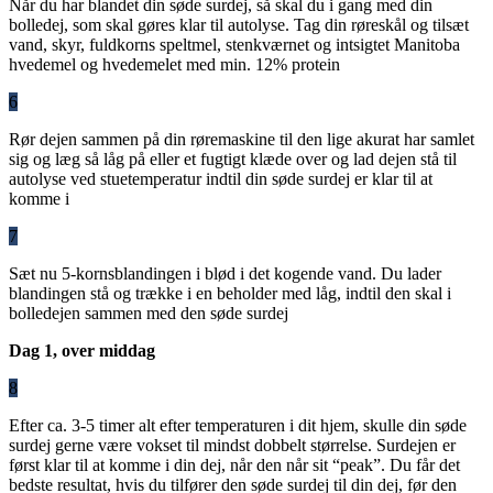
Når du har blandet din søde surdej, så skal du i gang med din
bolledej, som skal gøres klar til autolyse. Tag din røreskål og tilsæt
vand, skyr, fuldkorns speltmel, stenkværnet og intsigtet Manitoba
hvedemel og hvedemelet med min. 12% protein
6
Rør dejen sammen på din røremaskine til den lige akurat har samlet
sig og læg så låg på eller et fugtigt klæde over og lad dejen stå til
autolyse ved stuetemperatur indtil din søde surdej er klar til at
komme i
7
Sæt nu 5-kornsblandingen i blød i det kogende vand. Du lader
blandingen stå og trække i en beholder med låg, indtil den skal i
bolledejen sammen med den søde surdej
Dag 1, over middag
8
Efter ca. 3-5 timer alt efter temperaturen i dit hjem, skulle din søde
surdej gerne være vokset til mindst dobbelt størrelse. Surdejen er
først klar til at komme i din dej, når den når sit “peak”. Du får det
bedste resultat, hvis du tilfører den søde surdej til din dej, før den