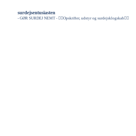
surdejsentusiasten
- GØR SURDEJ NEMT -
👇🏻Opskrifter, udstyr og surdejsklogskab👇🏻