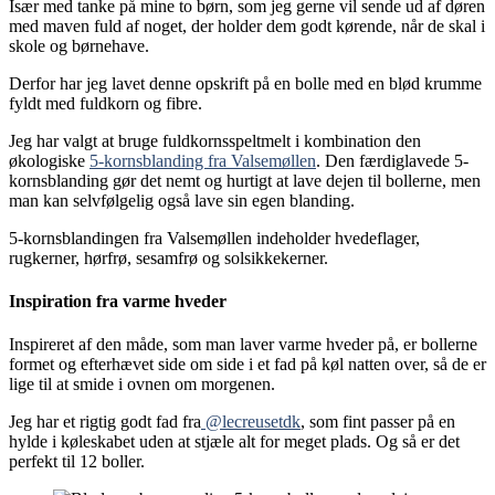
Især med tanke på mine to børn, som jeg gerne vil sende ud af døren
med maven fuld af noget, der holder dem godt kørende, når de skal i
skole og børnehave.
Derfor har jeg lavet denne opskrift på en bolle med en blød krumme
fyldt med fuldkorn og fibre.
Jeg har valgt at bruge fuldkornsspeltmelt i kombination den
økologiske
5-kornsblanding fra Valsemøllen
. Den færdiglavede 5-
kornsblanding gør det nemt og hurtigt at lave dejen til bollerne, men
man kan selvfølgelig også lave sin egen blanding.
5-kornsblandingen fra Valsemøllen indeholder hvedeflager,
rugkerner, hørfrø, sesamfrø og solsikkekerner.
Inspiration fra varme hveder
Inspireret af den måde, som man laver varme hveder på, er bollerne
formet og efterhævet side om side i et fad på køl natten over, så de er
lige til at smide i ovnen om morgenen.
Jeg har et rigtig godt fad fra
@lecreusetdk
, som fint passer på en
hylde i køleskabet uden at stjæle alt for meget plads. Og så er det
perfekt til 12 boller.