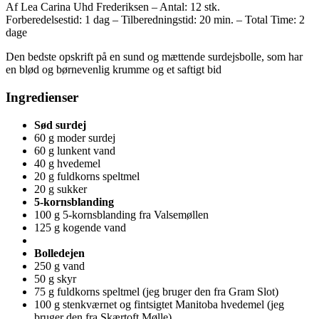
Af Lea Carina Uhd Frederiksen
–
Antal: 12 stk.
Forberedelsestid: 1 dag
–
Tilberedningstid: 20 min.
–
Total Time: 2
dage
Den bedste opskrift på en sund og mættende surdejsbolle, som har
en blød og børnevenlig krumme og et saftigt bid
Ingredienser
Sød surdej
60 g moder surdej
60 g lunkent vand
40 g hvedemel
20 g fuldkorns speltmel
20 g sukker
5-kornsblanding
100 g 5-kornsblanding fra Valsemøllen
125 g kogende vand
Bolledejen
250 g vand
50 g skyr
75 g fuldkorns speltmel (jeg bruger den fra Gram Slot)
100 g stenkværnet og fintsigtet Manitoba hvedemel (jeg
bruger den fra Skærtoft Mølle)