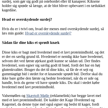
surdej, som gør sig godt på ostebordet eller til kanapeer. Kiksene
holder sig sprøde så længe, at de blot bliver opbevaret i en tætlukket
kagedåse.
Hvad er overskydende surdej?
Hvis du er i tvivl om, hvad der menes med overskydende surdej, så
læs min guide:
Hvad er overskydende surdej?
Sådan får dine kiks et sprødt knæk
Disse kiks er bagt med hvedemel med et lavt proteinindhold, og det
er der en særlig grund til. Hvedemel er nemlig ikke bare hvedemel,
selvom det ved første øjekast godt kunne se sådan ud. Der findes
hvedemel, som egner sig særlig godt til brød, fordi det har en høj
glutenkvalitet. Bruger du det til dine kiks, så får de et sejt og
gummiagtigt bid i stedet for et knasende sprødt bid. Derfor skal du
ikke bare gribe den første og bedste hvedemel, når du er ude og
handle, hvis du gerne vil have sprøde kiks. Du skal i stedet købe
hvedemel med lavt proteinindhold.
Valsemøllen og
Skærtoft Mølle
(reklamelink) har begge lavet mel
med et lavt proteinindhold. De kalder det Kage Hvedemel og
Kagemel, da denne type mel også egner sig bedst til kager, fordi