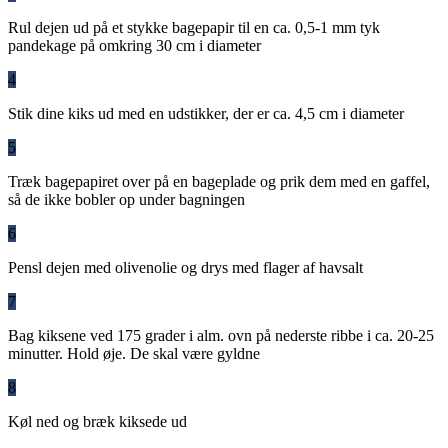
Rul dejen ud på et stykke bagepapir til en ca. 0,5-1 mm tyk
pandekage på omkring 30 cm i diameter
4
Stik dine kiks ud med en udstikker, der er ca. 4,5 cm i diameter
5
Træk bagepapiret over på en bageplade og prik dem med en gaffel,
så de ikke bobler op under bagningen
6
Pensl dejen med olivenolie og drys med flager af havsalt
7
Bag kiksene ved 175 grader i alm. ovn på nederste ribbe i ca. 20-25
minutter. Hold øje. De skal være gyldne
8
Køl ned og bræk kiksede ud