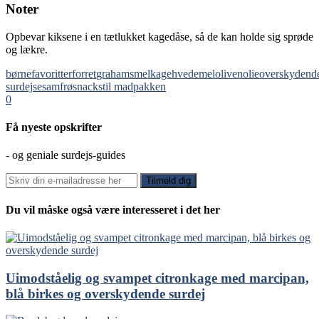
Noter
Opbevar kiksene i en tætlukket kagedåse, så de kan holde sig sprøde
og lækre.
børnefavoritter
forret
grahamsmel
kagehvedemel
olivenolie
overskydend
surdej
sesamfrø
snacks
til madpakken
0
Få nyeste opskrifter
- og geniale surdejs-guides
Du vil måske også være interesseret i det her
Uimodståelig og svampet citronkage med marcipan,
blå birkes og overskydende surdej