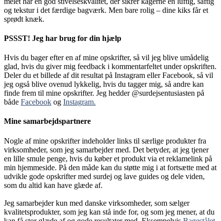
melet har en god stivelseskvalitet, der sikrer kagerne en luftig, saftig
og tekstur i det færdige bagværk. Men bare rolig – dine kiks får et
sprødt knæk.
PSSST! Jeg har brug for din hjælp
Hvis du bager efter en af mine opskrifter, så vil jeg blive umådelig
glad, hvis du giver mig feedback i kommentarfeltet under opskriften.
Deler du et billede af dit resultat på Instagram eller Facebook, så vil
jeg også blive ovenud lykkelig, hvis du tagger mig, så andre kan
finde frem til mine opskrifter. Jeg hedder @surdejsentusiasten på
både
Facebook
og
Instagram.
Mine samarbejdspartnere
Nogle af mine opskrifter indeholder links til særlige produkter fra
virksomheder, som jeg samarbejder med. Det betyder, at jeg tjener
en lille smule penge, hvis du køber et produkt via et reklamelink på
min hjemmeside. På den måde kan du støtte mig i at fortsætte med at
udvikle gode opskrifter med surdej og lave guides og dele viden,
som du altid kan have glæde af.
Jeg samarbejder kun med danske virksomheder, som sælger
kvalitetsprodukter, som jeg kan stå inde for, og som jeg mener, at du
kan få stor glæde af og gode resultater med. Eksempelvis
Bagestålet