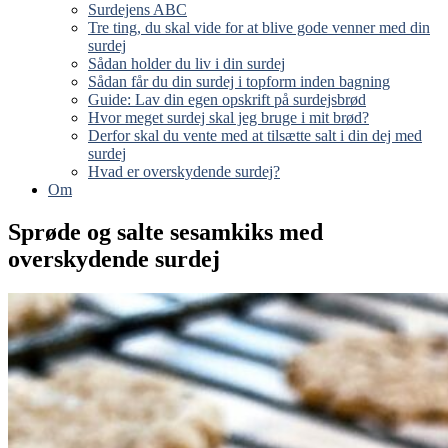
Surdejens ABC
Tre ting, du skal vide for at blive gode venner med din
surdej
Sådan holder du liv i din surdej
Sådan får du din surdej i topform inden bagning
Guide: Lav din egen opskrift på surdejsbrød
Hvor meget surdej skal jeg bruge i mit brød?
Derfor skal du vente med at tilsætte salt i din dej med
surdej
Hvad er overskydende surdej?
Om
Sprøde og salte sesamkiks med
overskydende surdej