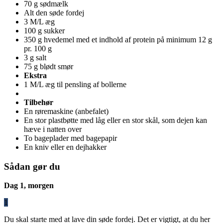
70 g sødmælk
Alt den søde fordej
3 M/L æg
100 g sukker
350 g hvedemel med et indhold af protein på minimum 12 g
pr. 100 g
3 g salt
75 g blødt smør
Ekstra
1 M/L æg til pensling af bollerne
Tilbehør
En røremaskine (anbefalet)
En stor plastbøtte med låg eller en stor skål, som dejen kan
hæve i natten over
To bageplader med bagepapir
En kniv eller en dejhakker
Sådan gør du
Dag 1, morgen
1
Du skal starte med at lave din søde fordej. Det er vigtigt, at du her