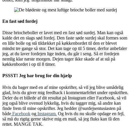
En fast sød fordej
Disse briocheboller er lavet med en fast sød surdej. Man kan også
kalde det en slags sød fordej. Den faste søde surdej skal formes som
en lille bolle og stå tildækket på køkkenbordet til den er blevet
mindst tre gange så stor. Det kan tage op til 5 timer, derfor anbefaler
jeg, at du laver fordejen lige inden, du går i seng. Så er fordejen
nemlig klar næste morgen. Dejen tager ikke skade af at stå på
køkkenbordet i op til 8 timer.
PSSST! Jeg har brug for din hjælp
Hvis du bager med en af mine opskrifter, så vil jeg blive umådelig
glad, hvis du giver mig feedback i kommentarfeltet under opskriften.
Deler du et billede af dit resultat på Instagram eller Facebook, så vil
jeg også blive ovenud lykkelig, hvis du tagger mig, så andre kan
finde frem til mine opskrifter. Jeg hedder @surdejsentusiasten på
både
Facebook
og
Instagram.
Og hvis du nu skulle opdage en fejl,
så må du rigtig gerne skrive mig en mail, så jeg fluks kan få den
rettet. MANGE TAK.