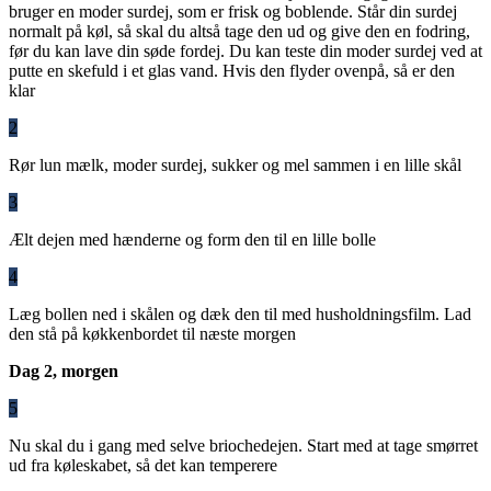
bruger en moder surdej, som er frisk og boblende. Står din surdej
normalt på køl, så skal du altså tage den ud og give den en fodring,
før du kan lave din søde fordej. Du kan teste din moder surdej ved at
putte en skefuld i et glas vand. Hvis den flyder ovenpå, så er den
klar
2
Rør lun mælk, moder surdej, sukker og mel sammen i en lille skål
3
Ælt dejen med hænderne og form den til en lille bolle
4
Læg bollen ned i skålen og dæk den til med husholdningsfilm. Lad
den stå på køkkenbordet til næste morgen
Dag 2, morgen
5
Nu skal du i gang med selve briochedejen. Start med at tage smørret
ud fra køleskabet, så det kan temperere