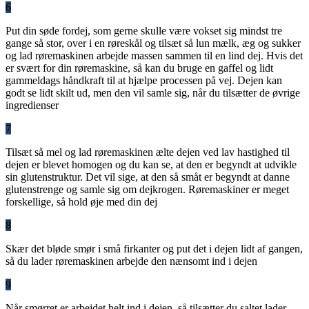
6
Put din søde fordej, som gerne skulle være vokset sig mindst tre
gange så stor, over i en røreskål og tilsæt så lun mælk, æg og sukker
og lad røremaskinen arbejde massen sammen til en lind dej. Hvis det
er svært for din røremaskine, så kan du bruge en gaffel og lidt
gammeldags håndkraft til at hjælpe processen på vej. Dejen kan
godt se lidt skilt ud, men den vil samle sig, når du tilsætter de øvrige
ingredienser
7
Tilsæt så mel og lad røremaskinen ælte dejen ved lav hastighed til
dejen er blevet homogen og du kan se, at den er begyndt at udvikle
sin glutenstruktur. Det vil sige, at den så småt er begyndt at danne
glutenstrenge og samle sig om dejkrogen. Røremaskiner er meget
forskellige, så hold øje med din dej
8
Skær det bløde smør i små firkanter og put det i dejen lidt af gangen,
så du lader røremaskinen arbejde den nænsomt ind i dejen
9
Når smørret er arbejdet helt ind i dejen, så tilsætter du saltet lader