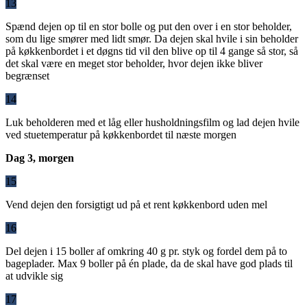
13
Spænd dejen op til en stor bolle og put den over i en stor beholder,
som du lige smører med lidt smør. Da dejen skal hvile i sin beholder
på køkkenbordet i et døgns tid vil den blive op til 4 gange så stor, så
det skal være en meget stor beholder, hvor dejen ikke bliver
begrænset
14
Luk beholderen med et låg eller husholdningsfilm og lad dejen hvile
ved stuetemperatur på køkkenbordet til næste morgen
Dag 3, morgen
15
Vend dejen den forsigtigt ud på et rent køkkenbord uden mel
16
Del dejen i 15 boller af omkring 40 g pr. styk og fordel dem på to
bageplader. Max 9 boller på én plade, da de skal have god plads til
at udvikle sig
17