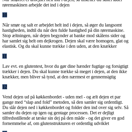
røremaskinen arbejde det ind i dejen
10
Når smør og salt er arbejdet helt ind i dejen, så øger du langsomt
hastigheden, indtil du når den fulde hastighed på din røremaskine.
Stop æltningen, når dejen begynder at banke mod skålens sider og
har samlet sig helt om dejkrogen. Dejen skal være homogen, glat og
elastisk. Og du skal kunne trække i den uden, at den knækker
11
Lav evt. en glutentest, hvor du gør dine hænder fugtige og forsigtigt
trækker i dejen. Du skal kunne trække så meget i dejen, at den ikke
knækker, men bliver så tynd, at den nærmest er gennemsigtig
12
Vend dejen ud på køkkenbordet - uden mel - og ælt dejen et par
gange med “slap and fold” metoden, så den samler sig ordentligt.
Du slår dejen ned i køkkenbordet og folder den ind over sig selv. Så
samler du dejen op igen og gentage processen. Det er dejligt
tilfredsstillende at tæske sin dej på den måde - og det giver en god
fornemmelse af, om glutenstrukturen er ordentlig udviklet