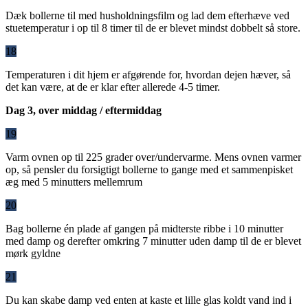
Dæk bollerne til med husholdningsfilm og lad dem efterhæve ved
stuetemperatur i op til 8 timer til de er blevet mindst dobbelt så store.
18
Temperaturen i dit hjem er afgørende for, hvordan dejen hæver, så
det kan være, at de er klar efter allerede 4-5 timer.
Dag 3, over middag / eftermiddag
19
Varm ovnen op til 225 grader over/undervarme. Mens ovnen varmer
op, så pensler du forsigtigt bollerne to gange med et sammenpisket
æg med 5 minutters mellemrum
20
Bag bollerne én plade af gangen på midterste ribbe i 10 minutter
med damp og derefter omkring 7 minutter uden damp til de er blevet
mørk gyldne
21
Du kan skabe damp ved enten at kaste et lille glas koldt vand ind i