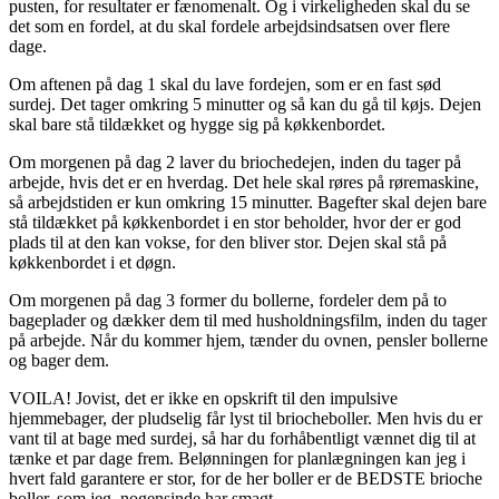
pusten, for resultater er fænomenalt. Og i virkeligheden skal du se
det som en fordel, at du skal fordele arbejdsindsatsen over flere
dage.
Om aftenen på dag 1 skal du lave fordejen, som er en fast sød
surdej. Det tager omkring 5 minutter og så kan du gå til køjs. Dejen
skal bare stå tildækket og hygge sig på køkkenbordet.
Om morgenen på dag 2 laver du briochedejen, inden du tager på
arbejde, hvis det er en hverdag. Det hele skal røres på røremaskine,
så arbejdstiden er kun omkring 15 minutter. Bagefter skal dejen bare
stå tildækket på køkkenbordet i en stor beholder, hvor der er god
plads til at den kan vokse, for den bliver stor. Dejen skal stå på
køkkenbordet i et døgn.
Om morgenen på dag 3 former du bollerne, fordeler dem på to
bageplader og dækker dem til med husholdningsfilm, inden du tager
på arbejde. Når du kommer hjem, tænder du ovnen, pensler bollerne
og bager dem.
VOILA! Jovist, det er ikke en opskrift til den impulsive
hjemmebager, der pludselig får lyst til briocheboller. Men hvis du er
vant til at bage med surdej, så har du forhåbentligt vænnet dig til at
tænke et par dage frem. Belønningen for planlægningen kan jeg i
hvert fald garantere er stor, for de her boller er de BEDSTE brioche
boller, som jeg nogensinde har smagt.