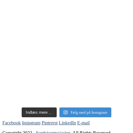
Indlæs mere …
Følg med på Instagram
Facebook
Instagram
Pinterest
LinkedIn
E-mail
Copyright 2022 -
Surdejsentusiasten
. All Rights Reserved.