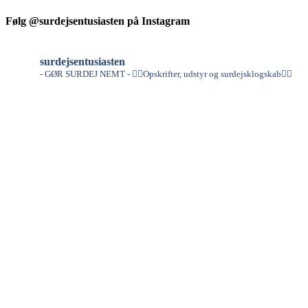
Følg @surdejsentusiasten på Instagram
surdejsentusiasten
- GØR SURDEJ NEMT -
👇🏻Opskrifter, udstyr og surdejsklogskab👇🏻