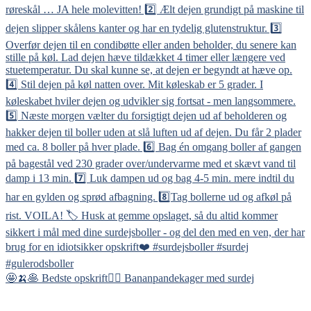
🤩🍌🥞 Bedste opskrift👇🏻 Bananpandekager med surdej