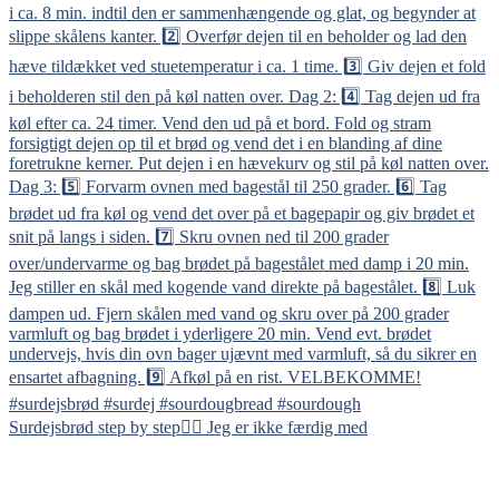
Surdejsbrød step by step👇🏻 Jeg er ikke færdig med