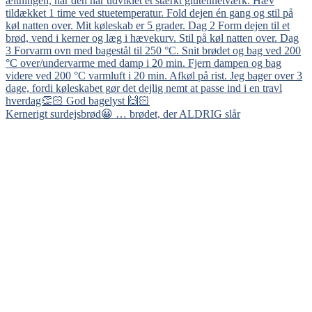
Kernerigt surdejsbrød😀 … brødet, der ALDRIG slår