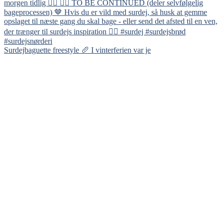
Surdejbaguette freestyle 🥖 I vinterferien var je