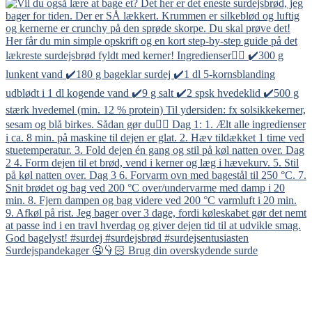
Surdejspandekager 🤤👇🏻 Brug din overskydende surde