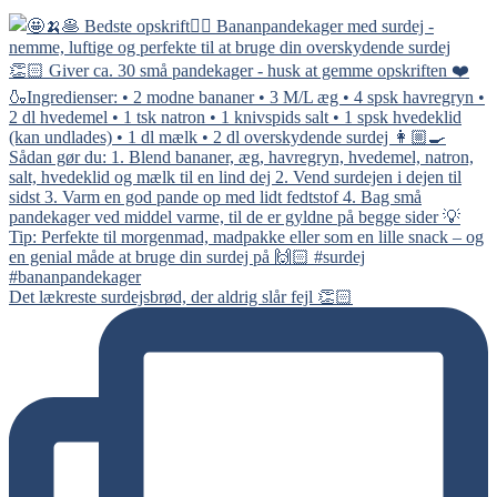
Det lækreste surdejsbrød, der aldrig slår fejl 👏🏻