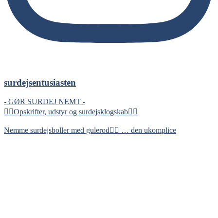
surdejsentusiasten
- GØR SURDEJ NEMT -
👇🏻Opskrifter, udstyr og surdejsklogskab👇🏻
Nemme surdejsboller med gulerod👇🏻 … den ukomplice