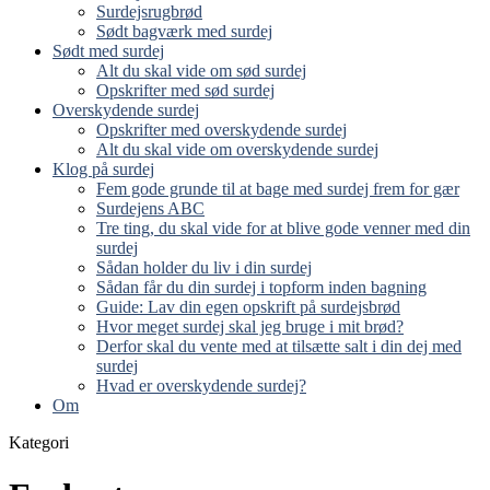
Surdejsrugbrød
Sødt bagværk med surdej
Sødt med surdej
Alt du skal vide om sød surdej
Opskrifter med sød surdej
Overskydende surdej
Opskrifter med overskydende surdej
Alt du skal vide om overskydende surdej
Klog på surdej
Fem gode grunde til at bage med surdej frem for gær
Surdejens ABC
Tre ting, du skal vide for at blive gode venner med din
surdej
Sådan holder du liv i din surdej
Sådan får du din surdej i topform inden bagning
Guide: Lav din egen opskrift på surdejsbrød
Hvor meget surdej skal jeg bruge i mit brød?
Derfor skal du vente med at tilsætte salt i din dej med
surdej
Hvad er overskydende surdej?
Om
Kategori