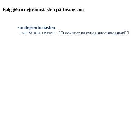
Følg @surdejsentusiasten på Instagram
surdejsentusiasten
- GØR SURDEJ NEMT -
👇🏻Opskrifter, udstyr og surdejsklogskab👇🏻