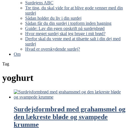
Surdejens ABC
Tre ting, du skal vide for at blive gode venner med din
surdej
Sådan holder du liv i din surdej
Sådan får du din surdej i topform inden bagning
Guide: Lav din egen opskrift på surdejsbrød
Hvor meget surdej skal jeg bruge i mit brød?
Derfor skal du vente med at tilsætte salt i din dej med
surdej
Hvad er overskydende surdej?
Om
Tag
yoghurt
Surdejsformbrød med grahamsmel og
den lækreste bløde og svampede
krumme