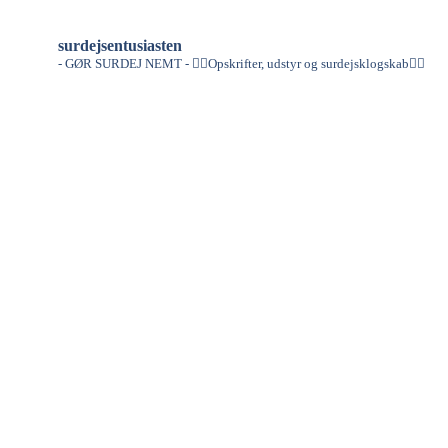
surdejsentusiasten
- GØR SURDEJ NEMT -
👇🏻Opskrifter, udstyr og surdejsklogskab👇🏻