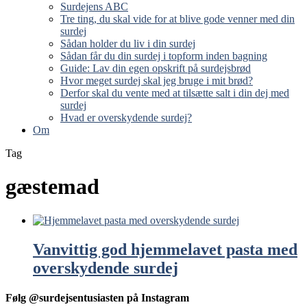
Surdejens ABC
Tre ting, du skal vide for at blive gode venner med din
surdej
Sådan holder du liv i din surdej
Sådan får du din surdej i topform inden bagning
Guide: Lav din egen opskrift på surdejsbrød
Hvor meget surdej skal jeg bruge i mit brød?
Derfor skal du vente med at tilsætte salt i din dej med
surdej
Hvad er overskydende surdej?
Om
Tag
gæstemad
Vanvittig god hjemmelavet pasta med
overskydende surdej
Følg @surdejsentusiasten på Instagram