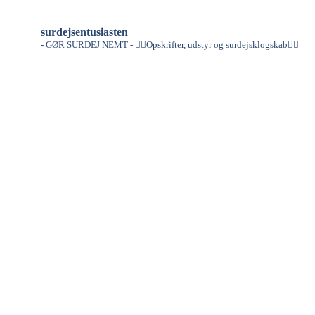
surdejsentusiasten
- GØR SURDEJ NEMT -
👇🏻Opskrifter, udstyr og surdejsklogskab👇🏻