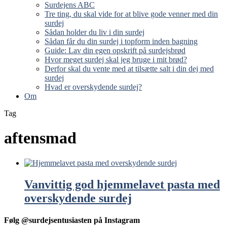
Surdejens ABC
Tre ting, du skal vide for at blive gode venner med din
surdej
Sådan holder du liv i din surdej
Sådan får du din surdej i topform inden bagning
Guide: Lav din egen opskrift på surdejsbrød
Hvor meget surdej skal jeg bruge i mit brød?
Derfor skal du vente med at tilsætte salt i din dej med
surdej
Hvad er overskydende surdej?
Om
Tag
aftensmad
Vanvittig god hjemmelavet pasta med
overskydende surdej
Følg @surdejsentusiasten på Instagram